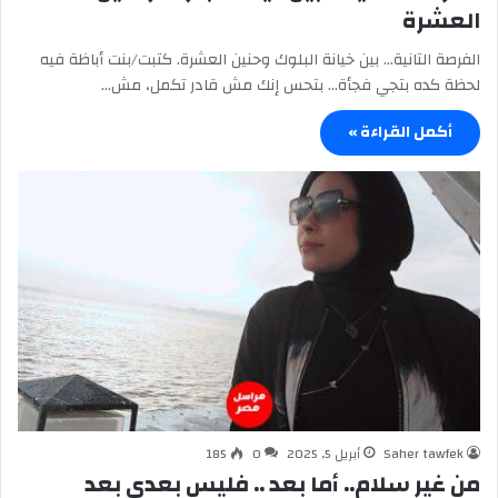
العشرة
الفرصة التانية… بين خيانة البلوك وحنين العشرة. كتبت/بنت أباظة فيه
لحظة كده بتجي فجأة… بتحس إنك مش قادر تكمل، مش…
أكمل القراءة »
Saher tawfek
أبريل 5, 2025
0
185
من غير سلام.. أما بعد .. فليس بعدي بعد