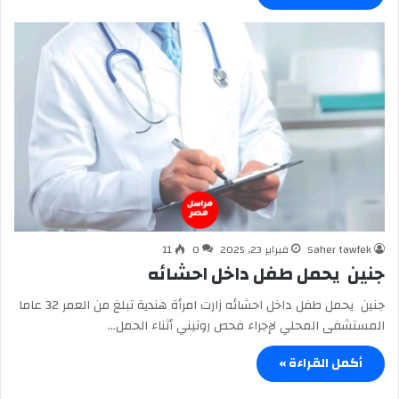
Saher tawfek
فبراير 23, 2025
0
11
جنين يحمل طفل داخل احشائه
جنين يحمل طفل داخل احشائه زارت امرأة هندية تبلغ من العمر 32 عاما
المستشفى المحلي لإجراء فحص روتيني أثناء الحمل…
أكمل القراءة »