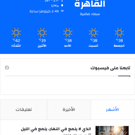
القاهرة
38º - 27º
57%
2.49 كيلومتر/ساعة
سماء صافية
42
39
38
38
38
℃
℃
℃
℃
℃
الجمعة
السبت
الأحد
الأثنين
الثلاثاء
تابعنا على فيسبوك
الأشهر
الأخيرة
تعليقات
الذي لا يلمع في النهار، يلمع في الليل