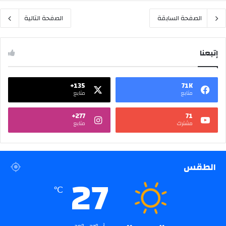
الصفحة السابقة
الصفحة التالية
إتبعنا
135+
71K
متابع
متابع
277+
71
مشترك
متابع
الطقس
27
℃