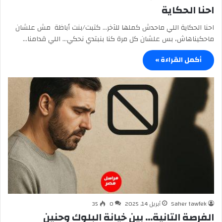
احنا الحكاية
احنا الحكاية اللي ماحدش كملها للآخر… كتبت/بنت أباظة مش علشان
ماحكيناهاش، بس علشان كل مرة كنا بنبتدي نحكي… اللي قدامنا…
أكمل القراءة »
Saher tawfek
أبريل 14, 2025
0
35
الفرصة التانية… بين خيانة البلوك وحنين