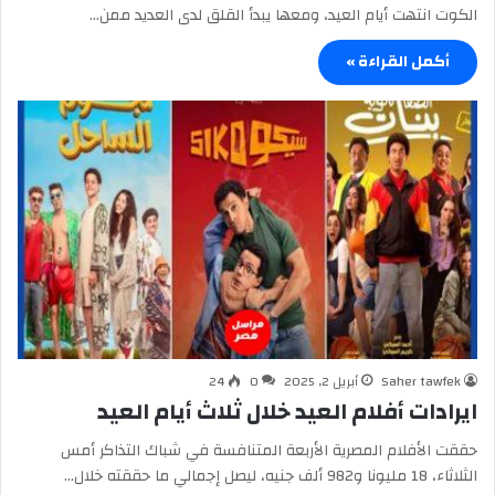
الكوت انتهت أيام العيد، ومعها يبدأ القلق لدى العديد ممن…
أكمل القراءة »
Saher tawfek
أبريل 2, 2025
0
24
ايرادات أفلام العيد خلال ثلاث أيام العيد
حققت الأفلام المصرية الأربعة المتنافسة في شباك التذاكر أمس
الثلاثاء، 18 مليونا و982 ألف جنيه، ليصل إجمالي ما حققته خلال…