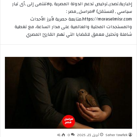
إخبارية,تصدر,,ترخيص تدعم الدولة المصرية ,ولاتنتمى إلى ,أى تيار
سياسي , (مستقل) #مراسل_مصر :
https://moraselmisr.com.متابعة حصرية لأبرز الأحداث
والمستجدات المحلية والعالمية على مدار الساعة، مع تغطية
شاملة وتحليل معمق للقضايا التي تهم القارئ المصري
Saher tawfek
أبريل 21, 2025
0
41