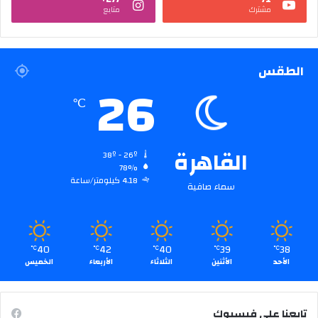
مشترك
متابع
الطقس
26
℃
القاهرة
38º - 26º
78%
4.18 كيلومتر/ساعة
سماء صافية
40
42
40
39
38
℃
℃
℃
℃
℃
الأحد
الأثنين
الثلاثاء
الأربعاء
الخميس
تابعنا على فيسبوك