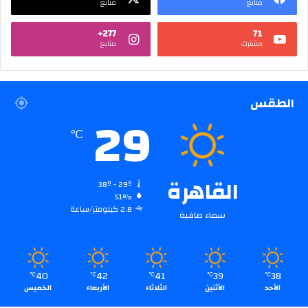
متابع
متابع
277+
71
مشترك
متابع
الطقس
29
℃
القاهرة
38º - 29º
51%
2.8 كيلومتر/ساعة
سماء صافية
40
42
41
39
38
℃
℃
℃
℃
℃
الأحد
الأثنين
الثلاثاء
الأربعاء
الخميس