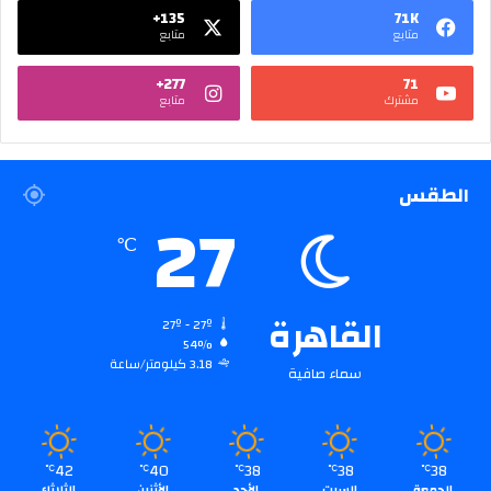
135+
71K
متابع
متابع
277+
71
مشترك
متابع
الطقس
27
℃
القاهرة
27º - 27º
54%
3.18 كيلومتر/ساعة
سماء صافية
42
40
38
38
38
℃
℃
℃
℃
℃
الجمعة
السبت
الأحد
الأثنين
الثلاثاء