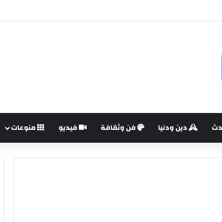
دث
دين ودنيا
فن وثقافة
فيديو
منوعات