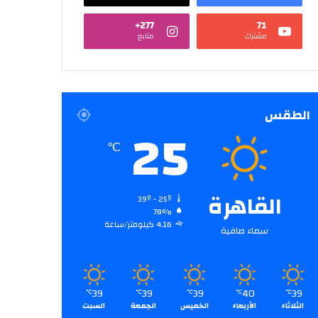
277+
71
مشترك
متابع
الطقس
25
℃
القاهرة
39º - 25º
78%
4.16 كيلومتر/ساعة
سماء صافية
39
39
39
40
39
℃
℃
℃
℃
℃
الثلاثاء
الأربعاء
الخميس
الجمعة
السبت