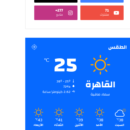
277+
71
مشترك
متابع
الطقس
25
℃
القاهرة
38º - 25º
73%
2.62 كيلومتر/ساعة
سماء صافية
43
41
39
38
38
℃
℃
℃
℃
℃
السبت
الأحد
الأثنين
الثلاثاء
الأربعاء