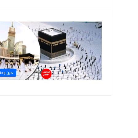
دين ودني