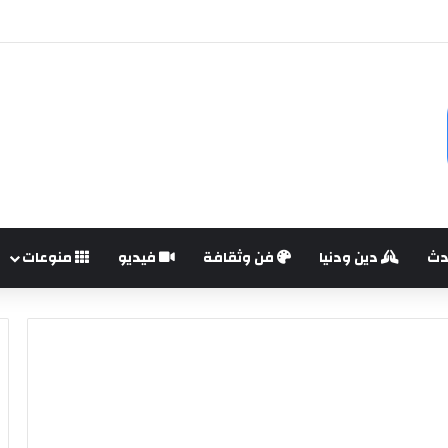
وة بعنوان ( الموسيقي والهوية المصرية )
دث
دين ودنيا
فن وثقافة
فيديو
منوعات